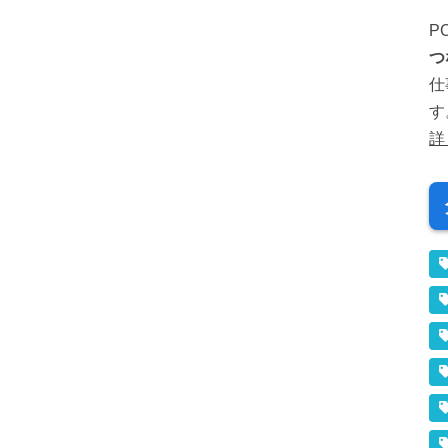
P
つ
仕
す
詳