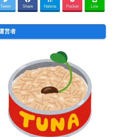
Tweet
Share
Hatena
Pocket
Line
運営者