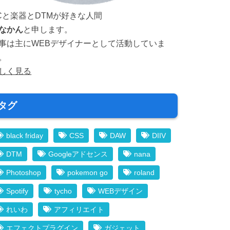
Cと楽器とDTMが好きな人間
なかん
と申します。
事は主にWEBデザイナーとして活動していま
。
しく見る
タグ
black friday
CSS
DAW
DIIV
DTM
Googleアドセンス
nana
Photoshop
pokemon go
roland
Spotify
tycho
WEBデザイン
れいわ
アフィリエイト
エフェクトプラグイン
ガジェット