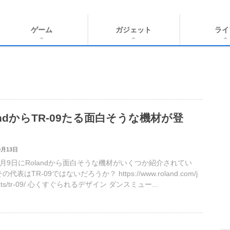
ゲーム
ガジェット
ライ
andからTR-09たる面白そうな機材が登
9月13日
年9月9日にRolandから面白そうな機材がいくつか紹介されてい
代表はTR-09ではないだろうか？ https://www.roland.com/j
ducts/tr-09/ 心くすぐられるデザイン ダンスミュー...