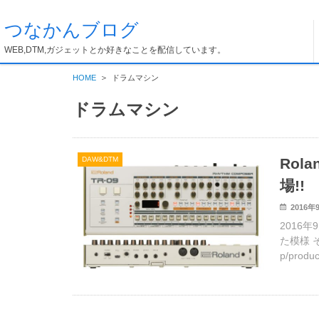
つなかんブログ
WEB,DTM,ガジェットとか好きなことを配信しています。
HOME
ドラムマシン
ドラムマシン
DAW&DTM
Rol
場!!
2016年
2016
た模様 その
p/pro