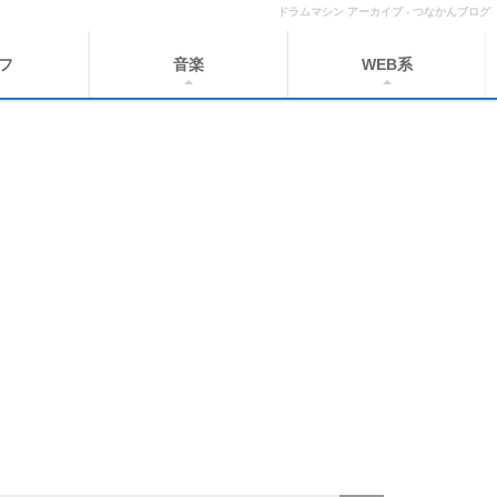
ドラムマシン アーカイブ - つなかんブログ
フ
音楽
WEB系