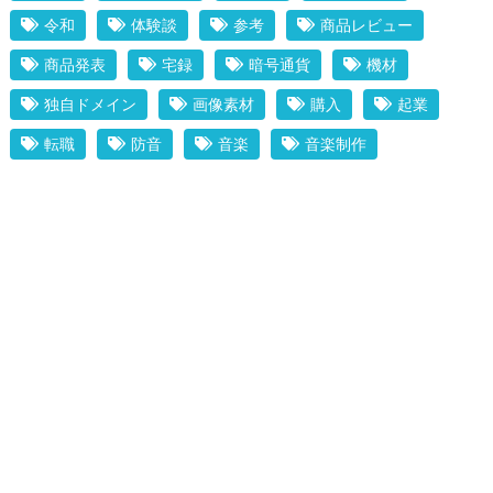
令和
体験談
参考
商品レビュー
商品発表
宅録
暗号通貨
機材
独自ドメイン
画像素材
購入
起業
転職
防音
音楽
音楽制作