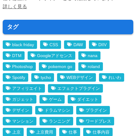
詳しく見る
タグ
black friday
CSS
DAW
DIIV
DTM
Googleアドセンス
nana
Photoshop
pokemon go
roland
Spotify
tycho
WEBデザイン
れいわ
アフィリエイト
エフェクトプラグイン
ガジェット
ゲーム
ダイエット
デザイン
ドラムマシン
プラグイン
マンション
ランニング
ワードプレス
上京
上京費用
仕事
仕事内容