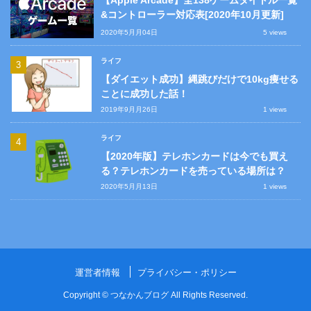
【Apple Arcade】全138ゲームタイトル一覧
&コントローラー対応表[2020年10月更新]
2020年5月月04日
5 views
ライフ
【ダイエット成功】縄跳びだけで10kg痩せる
ことに成功した話！
2019年9月月26日
1 views
ライフ
【2020年版】テレホンカードは今でも買え
る？テレホンカードを売っている場所は？
2020年5月月13日
1 views
運営者情報
プライバシー・ポリシー
Copyright ©
つなかんブログ
All Rights Reserved.