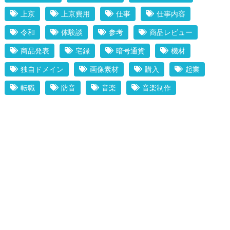
上京
上京費用
仕事
仕事内容
令和
体験談
参考
商品レビュー
商品発表
宅録
暗号通貨
機材
独自ドメイン
画像素材
購入
起業
転職
防音
音楽
音楽制作