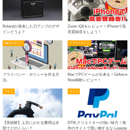
Rolandが発表した刀アンプのデザ
Zoom iQ6をレビュー！iPhoneで高
インどうよ？
音質録音をしよう！
WEBデザイン
クラウドゲーム
プライバシー・ポリシーを作る方
MacでPCゲームが出来る！Geforce
法。
Now体験レビュー！
ライフ
ライフ
【実経験】上京にかかる費用は全
DTM,クリエイターの強い味方！海
部でどのくらい？
外のサイトで買い物するならpaypa