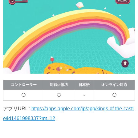
コントローラー
対戦or協力
日本語
オンライン対応
◯
◯
-
◯
アプリURL :
https://apps.apple.com/jp/app/kings-of-the-castl
e/id1461998337?mt=12