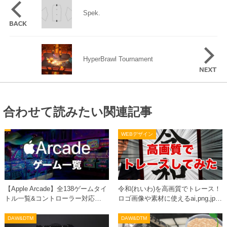
Spek.
HyperBrawl Tournament
合わせて読みたい関連記事
WEBデザイン
【Apple Arcade】全138ゲームタイ
令和(れいわ)を高画質でトレース！
トル一覧&コントローラー対応…
ロゴ画像や素材に使えるai,png,jp…
DAW&DTM
DAW&DTM