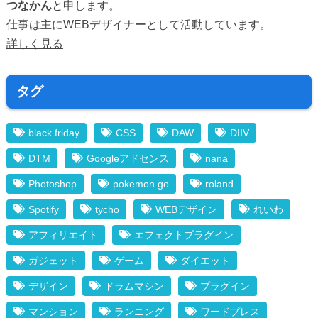
つなかん
と申します。
仕事は主にWEBデザイナーとして活動しています。
詳しく見る
タグ
black friday
CSS
DAW
DIIV
DTM
Googleアドセンス
nana
Photoshop
pokemon go
roland
Spotify
tycho
WEBデザイン
れいわ
アフィリエイト
エフェクトプラグイン
ガジェット
ゲーム
ダイエット
デザイン
ドラムマシン
プラグイン
マンション
ランニング
ワードプレス